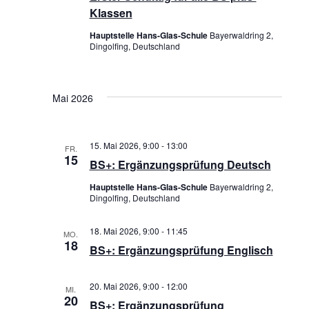
G
h
Klassen
A
t
Hauptstelle Hans-Glas-Schule
Bayerwaldring 2,
Dingolfing, Deutschland
T
e
I
n
Mai 2026
O
,
N
N
15. Mai 2026, 9:00
-
13:00
FR.
a
15
BS+: Ergänzungsprüfung Deutsch
v
Hauptstelle Hans-Glas-Schule
Bayerwaldring 2,
Dingolfing, Deutschland
i
g
18. Mai 2026, 9:00
-
11:45
MO.
18
BS+: Ergänzungsprüfung Englisch
a
t
20. Mai 2026, 9:00
-
12:00
MI.
20
i
BS+: Ergänzungsprüfung