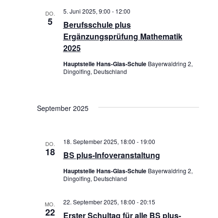
S
5. Juni 2025, 9:00
-
12:00
S
DO.
5
u
Berufsschule plus
I
Ergänzungsprüfung Mathematik
c
2025
C
h
Hauptstelle Hans-Glas-Schule
Bayerwaldring 2,
H
Dingolfing, Deutschland
e
T
u
E
n
September 2025
N
d
-
A
18. September 2025, 18:00
-
19:00
DO.
18
N
BS plus-Infoveranstaltung
n
A
Hauptstelle Hans-Glas-Schule
Bayerwaldring 2,
s
Dingolfing, Deutschland
V
i
22. September 2025, 18:00
-
20:15
MO.
I
c
22
Erster Schultag für alle BS plus-