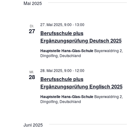
r
R
t
Mai 2025
t
e
e
a
A
u
m
n
N
27. Mai 2025, 9:00
-
13:00
DI.
w
27
Berufsschule plus
s
S
ä
Ergänzungsprüfung Deutsch 2025
t
T
h
Hauptstelle Hans-Glas-Schule
Bayerwaldring 2,
a
l
Dingolfing, Deutschland
A
e
l
L
28. Mai 2025, 9:00
-
12:00
n
MI.
28
t
Berufsschule plus
T
.
Ergänzungsprüfung Englisch 2025
u
U
Hauptstelle Hans-Glas-Schule
Bayerwaldring 2,
n
Dingolfing, Deutschland
N
g
G
e
A
Juni 2025
n
N