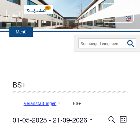
Zum
Inhalt
Menü
springen
Search
for:
BS+
Veranstaltungen
BS+
01-05-2025
 - 
21-09-2026
V
S
V
L
Veranstaltungen
u
D
i
e
E
c
s
a
h