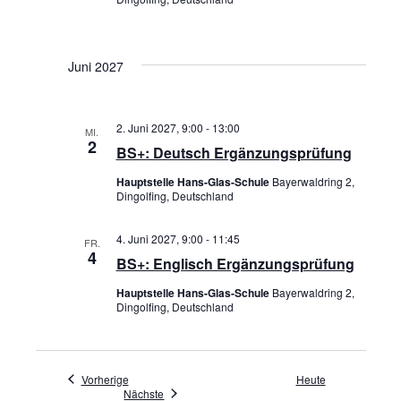
o
n
Juni 2027
2. Juni 2027, 9:00
-
13:00
MI.
2
BS+: Deutsch Ergänzungsprüfung
Hauptstelle Hans-Glas-Schule
Bayerwaldring 2,
Dingolfing, Deutschland
4. Juni 2027, 9:00
-
11:45
FR.
4
BS+: Englisch Ergänzungsprüfung
Hauptstelle Hans-Glas-Schule
Bayerwaldring 2,
Dingolfing, Deutschland
Veranstaltungen
Vorherige
Heute
Veranstaltungen
Nächste