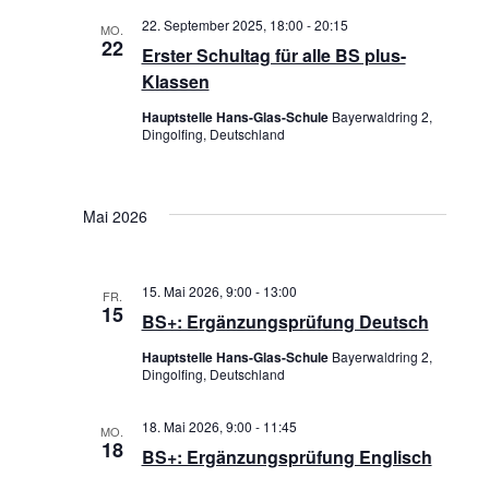
S
22. September 2025, 18:00
-
20:15
S
MO.
22
u
Erster Schultag für alle BS plus-
I
Klassen
c
C
Hauptstelle Hans-Glas-Schule
Bayerwaldring 2,
h
Dingolfing, Deutschland
H
e
T
u
Mai 2026
E
n
N
d
15. Mai 2026, 9:00
-
13:00
FR.
-
15
A
BS+: Ergänzungsprüfung Deutsch
N
n
Hauptstelle Hans-Glas-Schule
Bayerwaldring 2,
Dingolfing, Deutschland
A
s
V
18. Mai 2026, 9:00
-
11:45
i
MO.
18
BS+: Ergänzungsprüfung Englisch
I
c