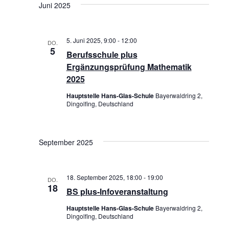
r
R
t
Juni 2025
t
e
e
a
A
u
m
n
N
5. Juni 2025, 9:00
-
12:00
DO.
w
5
Berufsschule plus
s
S
ä
Ergänzungsprüfung Mathematik
t
T
h
2025
a
l
A
Hauptstelle Hans-Glas-Schule
Bayerwaldring 2,
Dingolfing, Deutschland
e
l
L
n
t
T
.
September 2025
u
U
n
N
18. September 2025, 18:00
-
19:00
g
DO.
18
G
BS plus-Infoveranstaltung
e
A
Hauptstelle Hans-Glas-Schule
Bayerwaldring 2,
n
Dingolfing, Deutschland
N