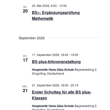
G
h
20. Mai 2026, 9:00
-
12:00
MI.
20
A
BS+: Ergänzungsprüfung
t
Mathematik
T
e
I
n
O
September 2026
,
N
N
17. September 2026, 18:00
-
19:00
a
DO.
17
BS plus-Infoveranstaltung
v
Hauptstelle Hans-Glas-Schule
Bayerwaldring 2,
i
Dingolfing, Deutschland
g
21. September 2026, 18:00
-
20:15
MO.
21
a
Erster Schultag für alle BS plus-
Klassen
t
Hauptstelle Hans-Glas-Schule
Bayerwaldring 2,
i
Dingolfing, Deutschland