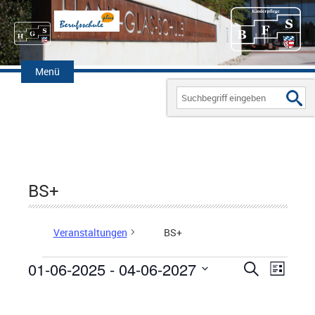
Zum
Inhalt
Menü
springen
Search
for:
BS+
Veranstaltungen
BS+
01-06-2025
 - 
04-06-2027
V
S
V
L
Veranstaltungen
u
D
i
e
E
c
s
a
h