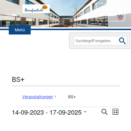
Zum
Inhalt
Menü
springen
Search
for:
BS+
Veranstaltungen
BS+
14-09-2023
 - 
17-09-2025
V
S
V
L
Veranstaltungen
u
D
i
e
E
c
s
a
h