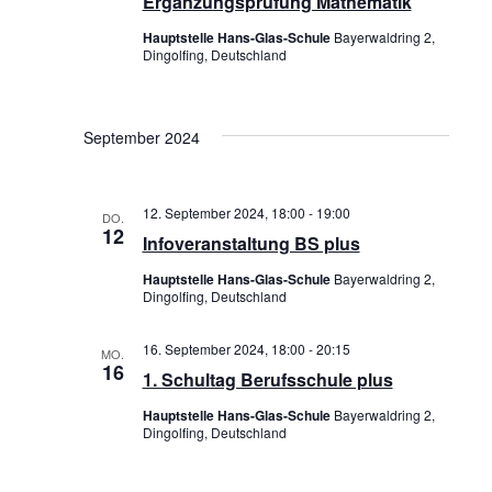
Ergänzungsprüfung Mathematik
G
h
Hauptstelle Hans-Glas-Schule
Bayerwaldring 2,
A
t
Dingolfing, Deutschland
T
e
I
n
September 2024
O
,
N
N
12. September 2024, 18:00
-
19:00
DO.
12
Infoveranstaltung BS plus
a
Hauptstelle Hans-Glas-Schule
Bayerwaldring 2,
v
Dingolfing, Deutschland
i
16. September 2024, 18:00
-
20:15
MO.
g
16
1. Schultag Berufsschule plus
a
Hauptstelle Hans-Glas-Schule
Bayerwaldring 2,
Dingolfing, Deutschland
t
i