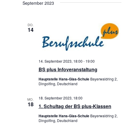
r
R
t
September 2023
t
e
e
a
A
u
m
n
N
DO.
w
14
s
S
ä
t
T
h
a
l
A
e
14. September 2023, 18:00
-
19:00
l
L
BS plus Infoveranstaltung
n
t
T
.
Hauptstelle Hans-Glas-Schule
Bayerwaldring 2,
u
Dingolfing, Deutschland
U
n
N
18. September 2023, 18:00
MO.
18
g
1. Schultag der BS plus-Klassen
G
e
Hauptstelle Hans-Glas-Schule
Bayerwaldring 2,
A
Dingolfing, Deutschland
n
N