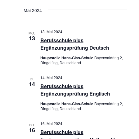
S
S
Mai 2024
u
I
c
C
13. Mai 2024
MO.
h
13
Berufsschule plus
H
e
Ergänzungsprüfung Deutsch
T
u
Hauptstelle Hans-Glas-Schule
Bayerwaldring 2,
Dingolfing, Deutschland
E
n
N
14. Mai 2024
d
DI.
14
Berufsschule plus
-
A
Ergänzungsprüfung Englisch
N
n
Hauptstelle Hans-Glas-Schule
Bayerwaldring 2,
A
Dingolfing, Deutschland
s
V
i
16. Mai 2024
DO.
16
I
Berufsschule plus
c