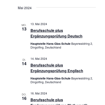
S
S
Mai 2024
u
I
c
C
13. Mai 2024
MO.
h
13
Berufsschule plus
H
e
Ergänzungsprüfung Deutsch
T
u
Hauptstelle Hans-Glas-Schule
Bayerwaldring 2,
Dingolfing, Deutschland
E
n
N
14. Mai 2024
d
DI.
14
Berufsschule plus
-
A
Ergänzungsprüfung Englisch
N
n
Hauptstelle Hans-Glas-Schule
Bayerwaldring 2,
A
Dingolfing, Deutschland
s
V
i
16. Mai 2024
DO.
16
I
Berufsschule plus
c