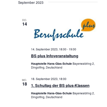
r
R
t
September 2023
t
e
e
a
A
u
m
n
N
DO.
w
14
s
S
ä
t
T
h
a
l
A
e
14. September 2023, 18:00
-
19:00
l
L
BS plus Infoveranstaltung
n
t
T
.
Hauptstelle Hans-Glas-Schule
Bayerwaldring 2,
u
Dingolfing, Deutschland
U
n
N
18. September 2023, 18:00
MO.
18
g
1. Schultag der BS plus-Klassen
G
e
Hauptstelle Hans-Glas-Schule
Bayerwaldring 2,
A
Dingolfing, Deutschland
n
N