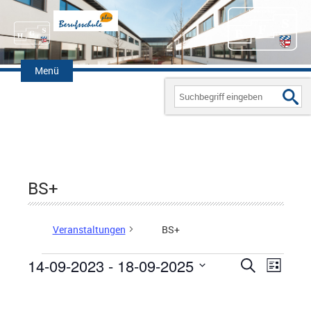
Zum
Inhalt
Menü
springen
Search
for:
BS+
Veranstaltungen
BS+
14-09-2023
 - 
18-09-2025
V
S
V
L
Veranstaltungen
u
D
i
e
E
c
s
a
h