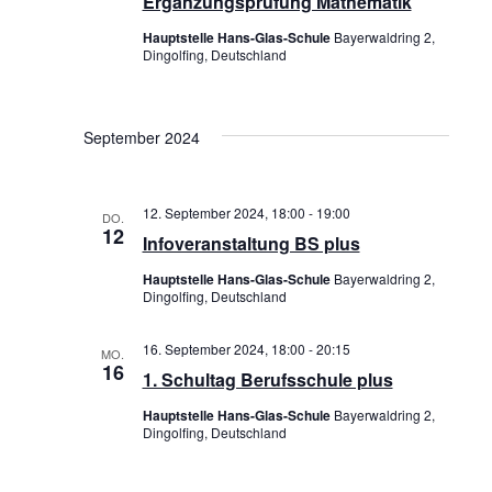
Ergänzungsprüfung Mathematik
G
h
Hauptstelle Hans-Glas-Schule
Bayerwaldring 2,
A
t
Dingolfing, Deutschland
T
e
I
n
September 2024
O
,
N
N
12. September 2024, 18:00
-
19:00
DO.
12
Infoveranstaltung BS plus
a
Hauptstelle Hans-Glas-Schule
Bayerwaldring 2,
v
Dingolfing, Deutschland
i
16. September 2024, 18:00
-
20:15
MO.
g
16
1. Schultag Berufsschule plus
a
Hauptstelle Hans-Glas-Schule
Bayerwaldring 2,
Dingolfing, Deutschland
t
i