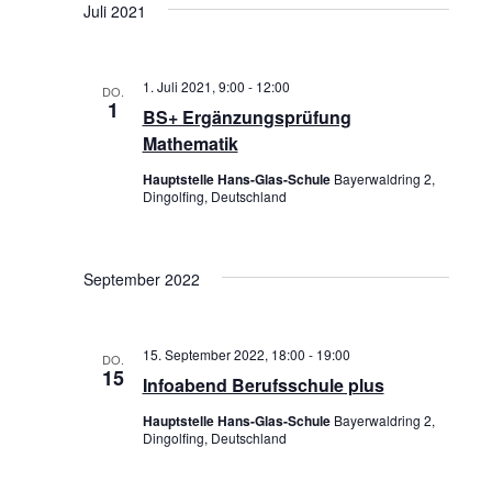
r
R
t
Juli 2021
t
e
e
a
A
u
m
n
N
1. Juli 2021, 9:00
-
12:00
DO.
w
1
BS+ Ergänzungsprüfung
s
S
ä
Mathematik
t
T
h
Hauptstelle Hans-Glas-Schule
Bayerwaldring 2,
a
l
Dingolfing, Deutschland
A
e
l
L
n
t
September 2022
T
.
u
U
n
15. September 2022, 18:00
-
19:00
DO.
N
15
Infoabend Berufsschule plus
g
G
Hauptstelle Hans-Glas-Schule
Bayerwaldring 2,
e
Dingolfing, Deutschland
A
n
N