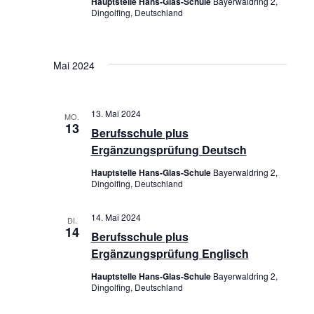
Hauptstelle Hans-Glas-Schule
Bayerwaldring 2,
Dingolfing, Deutschland
o
n
Mai 2024
13. Mai 2024
MO.
13
Berufsschule plus
Ergänzungsprüfung Deutsch
Hauptstelle Hans-Glas-Schule
Bayerwaldring 2,
Dingolfing, Deutschland
14. Mai 2024
DI.
14
Berufsschule plus
Ergänzungsprüfung Englisch
Hauptstelle Hans-Glas-Schule
Bayerwaldring 2,
Dingolfing, Deutschland