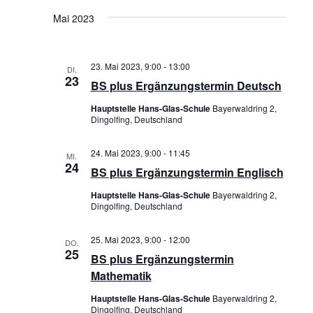
S
S
Mai 2023
u
I
c
23. Mai 2023, 9:00
-
13:00
C
DI.
23
h
BS plus Ergänzungstermin Deutsch
H
e
Hauptstelle Hans-Glas-Schule
Bayerwaldring 2,
T
Dingolfing, Deutschland
u
E
n
24. Mai 2023, 9:00
-
11:45
MI.
24
N
BS plus Ergänzungstermin Englisch
d
-
Hauptstelle Hans-Glas-Schule
Bayerwaldring 2,
A
Dingolfing, Deutschland
N
n
25. Mai 2023, 9:00
-
12:00
DO.
A
s
25
BS plus Ergänzungstermin
V
Mathematik
i
I
Hauptstelle Hans-Glas-Schule
Bayerwaldring 2,
c
Dingolfing, Deutschland