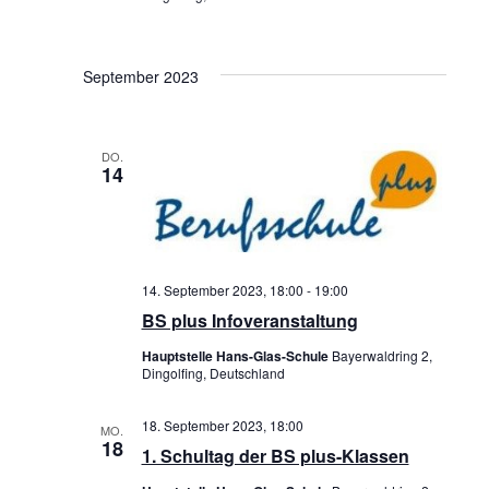
G
h
A
t
September 2023
T
e
I
n
DO.
O
,
14
N
N
a
v
14. September 2023, 18:00
-
19:00
BS plus Infoveranstaltung
i
Hauptstelle Hans-Glas-Schule
Bayerwaldring 2,
g
Dingolfing, Deutschland
a
18. September 2023, 18:00
MO.
t
18
1. Schultag der BS plus-Klassen
i