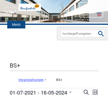
Zum
Inhalt
Menü
springen
Search
for:
BS+
Veranstaltungen
BS+
01-07-2021
 - 
16-05-2024
V
S
V
L
Veranstaltungen
u
D
i
e
E
c
s
a
h