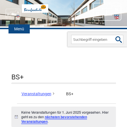
Zum
Inhalt
Menü
springen
Search
for:
BS+
Veranstaltungen
BS+
Keine Veranstaltungen für 1. Juni 2025 vorgesehen. Hier
Veranstaltungen
geht es zu den
nächsten bevorstehenden
H
Veranstaltungen
.
i
für