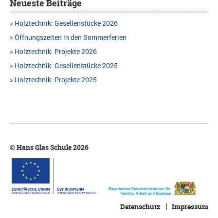
g
Neueste Beiträge
G
e
Holztechnik: Gesellenstücke 2026
A
n
Öffnungszeiten in den Sommerferien
N
Holztechnik: Projekte 2026
S
S
Holztechnik: Gesellenstücke 2025
u
I
Holztechnik: Projekte 2025
c
C
h
H
e
T
u
© Hans Glas Schule 2026
E
n
N
d
-
A
N
n
Datenschutz
Impressum