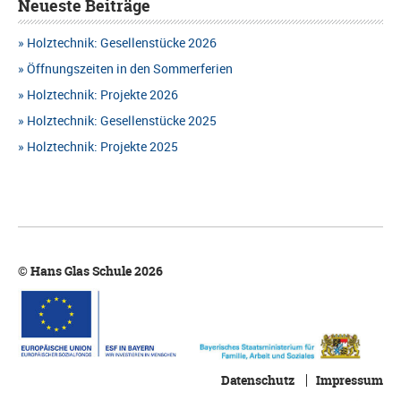
g
Neueste Beiträge
G
e
Holztechnik: Gesellenstücke 2026
A
n
Öffnungszeiten in den Sommerferien
N
Holztechnik: Projekte 2026
S
S
Holztechnik: Gesellenstücke 2025
u
I
Holztechnik: Projekte 2025
c
C
h
H
e
T
u
© Hans Glas Schule 2026
E
n
N
d
-
A
N
n
Datenschutz
Impressum