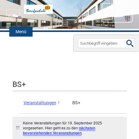
Zum
Inhalt
Menü
springen
Search
for:
BS+
Veranstaltungen
BS+
Keine Veranstaltungen für 19. September 2025
Veranstaltungen
vorgesehen. Hier geht es zu den
nächsten
H
bevorstehenden Veranstaltungen
.
i
für