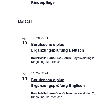
I
Kinderpflege
n
O
,
N
N
Mai 2024
a
v
13. Mai 2024
MO.
13
i
Berufsschule plus
Ergänzungsprüfung Deutsch
g
Hauptstelle Hans-Glas-Schule
Bayerwaldring 2,
a
Dingolfing, Deutschland
t
14. Mai 2024
DI.
i
14
Berufsschule plus
Ergänzungsprüfung Englisch
o
Hauptstelle Hans-Glas-Schule
Bayerwaldring 2,
n
Dingolfing, Deutschland