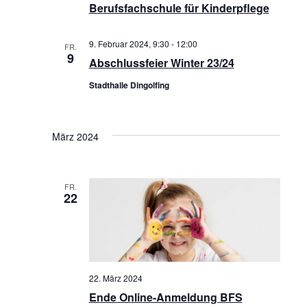
h
Berufsfachschule für Kinderpflege
H
e
T
9. Februar 2024, 9:30
-
12:00
FR.
u
9
Abschlussfeier Winter 23/24
E
n
Stadthalle Dingolfing
N
d
-
A
März 2024
N
n
A
s
FR.
V
i
22
I
c
G
h
A
t
22. März 2024
T
e
Ende Online-Anmeldung BFS