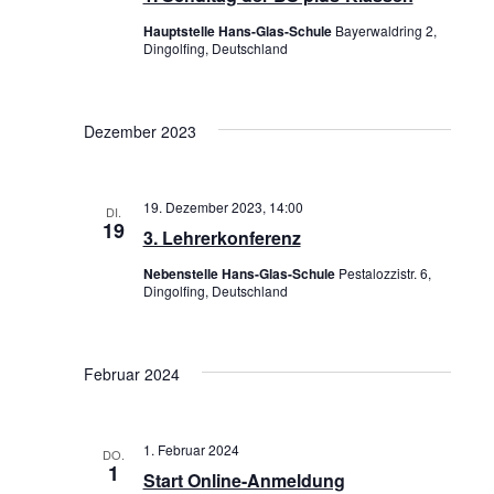
S
ä
Hauptstelle Hans-Glas-Schule
Bayerwaldring 2,
t
T
h
Dingolfing, Deutschland
a
l
A
e
l
L
Dezember 2023
n
t
T
.
u
U
19. Dezember 2023, 14:00
DI.
n
19
3. Lehrerkonferenz
N
g
Nebenstelle Hans-Glas-Schule
Pestalozzistr. 6,
G
Dingolfing, Deutschland
e
A
n
N
Februar 2024
S
S
u
I
1. Februar 2024
DO.
c
1
Start Online-Anmeldung
C