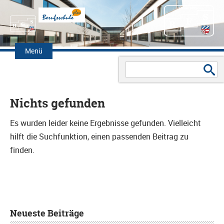
Zum
Inhalt
Menü
springen
Search
Suchen
for:
nach:
Nichts gefunden
Es wurden leider keine Ergebnisse gefunden. Vielleicht
hilft die Suchfunktion, einen passenden Beitrag zu
finden.
Neueste Beiträge