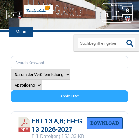
Zum
Inhalt
Menü
springen
Search
for:
Apply Filter
EBT 13 A,B; EFEG
DOWNLOAD
13 2026-2027
1 Datei(en)
153.33 KB