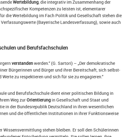
assende
Wertebildung
, die integrativ im Zusammenhang der
achspezifischer Kompetenzen zu leisten ist, elementarer
ür die Wertebildung im Fach Politik und Gesellschaft stehen die
 Verfassungswerte (Bayerische Landesverfassung), sowie auch
schulen und Berufsfachschulen
ürgern
verstanden
werden.“ (G. Sartori) – „Der demokratische
iner Bürgerinnen und Bürger und ihrer Bereitschaft, sich selbst-
d Werte zu respektieren und sich für sie zu engagieren.“
ule und Berufsfachschule dient einer politischen Bildung in
 ihrem Weg zur
Orientierung
in Gesellschaft und Staat und
atie in der Bundesrepublik Deutschland in ihren wesentlichen
nen und die öffentlichen Institutionen in ihrer Funktionsweise
er Wissensvermittlung stehen bleiben. Er soll den Schülerinnen
ebundener Entscheidung vermitteln. Sie sollen lernen, ihre