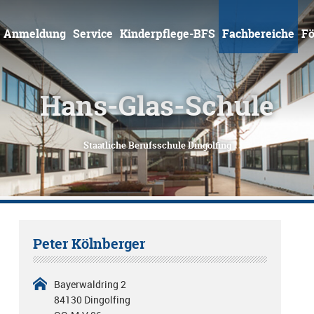
Zum
Inhalt
springen
Anmeldung
Service
Kinderpflege-BFS
Fachbereiche
Fö
Hans-Glas-Schule
Staatliche Berufsschule Dingolfing
Peter Kölnberger
Bayerwaldring 2
84130 Dingolfing