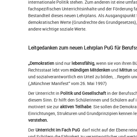
internationale Politik stehen. Zum anderen ist eine umf
fachspezifischen Unterrichtsinhalte und der Förderung f
Bestandteil dieses neuen Lehrplans. Als Ausgangspunkt f
demokratischen Werte (Grundrechte des Grundgesetzes),
andere wichtige soziale Werte.
Leitgedanken zum neuen Lehrplan PuG für Berufs
„Demokratien
sind nur
lebensfähig,
wenn sie von ihren B
Rechtsstaat lebt vom
mündigen Mitdenken
und
Mittun
se
und sozialverantwortlich ein Urteil zu bilden, …Regeln un
(„Münchner Manifest“ vom 26. Mai 1997)
Der Unterricht in
Politik und Gesellschaft
in der Berufssch
diesem Sinn. Er hilft den Schülerinnen und Schülern auf
motiviert sie zur
aktiven Teilhabe
. Sie sollen die Demokr
Einrichtungen, Strukturen und Grundprinzipien kennen ler
verstehen.
Der
Unterricht im Fach PuG
darf nicht auf der Ebene rein
und Schülern die Fähigkeit zu verantwortlicher und wertg