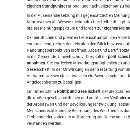
eigenen Standpunkte
rational und nachvollziehbar zu b
In der Auseinandersetzung mit gegensätzlichen Meinunge
Kontroversen als Wesensmerkmale einer freiheitlich-plural
breites Meinungsspektrum und fordert zur
eigenen Mein
Der beruflichen und privaten Lebenssituation, den Vorer
entsprechend, richtet der Lehrplan den Blick bewusst auf
Handlungsperspektiven eröffnen: Arbeit und Beruf, sozial
in der Gemeinde, Umweltschutz. Dies soll ihr
politisches
anbahnen
. Sie entdecken Mitwirkungsmöglichkeiten und 
Gesellschaft. In der Mitwirkung an der Gestaltung von U
Verhaltensweisen ein, entwickeln ein Bewusstsein ihrer
M
Angelegenheiten zu beteiligen.
Ein Unterricht in
Politik und Gesellschaft
, der die Schüle
die großen gesellschaftlichen und politischen
Veränderun
der Arbeitswelt und der Bevölkerungsentwicklung, sozial
Menschenrechte und die Bedrohung des Weltfriedens dur
Problemfelder sollen als Aufforderung zur Suche nach
verstanden werden.