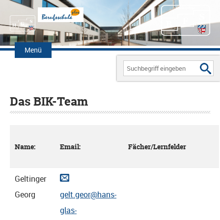
Zum
Inhalt
Menü
springen
Search
for:
Das BIK-Team
Name:
Email:
Fächer/Lernfelder
Geltinger
Georg
gelt.geor@hans-
glas-