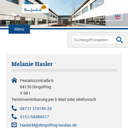
Zum
Inhalt
Menü
springen
Search
for:
Melanie Hasler
Pestalozzistraße 6
84130 Dingolfing
V 68 I
Terminvereinbarung per E-Mail oder telefonisch
08731 319185-29
0151/58486517
HaslerM@dingolfing-landau.de