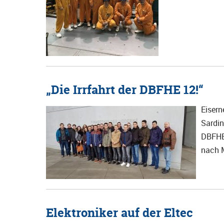
„Die Irrfahrt der DBFHE 12!“
Eisern
Sardin
DBFHE
nach 
Elektroniker auf der Eltec