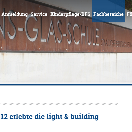
Zum
Inhalt
springen
Anmeldung
Service
Kinderpflege-BFS
Fachbereiche
Fö
2 erlebte die light & building