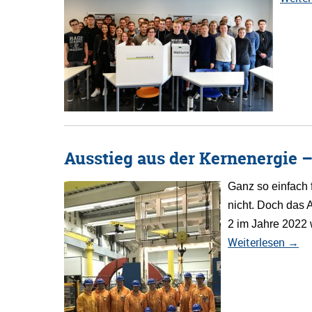
Ausstieg aus der Kernenergie –
Ganz so einfach f
nicht. Doch das 
2 im Jahre 2022 
Weiterlesen
→