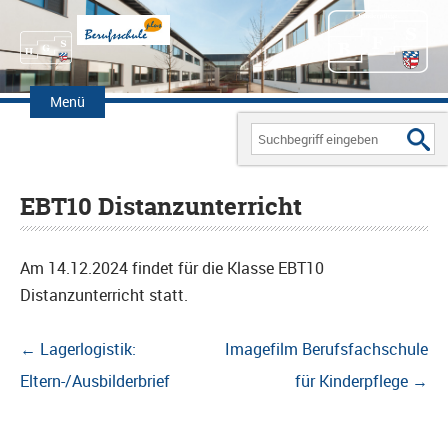
Zum
Inhalt
Menü
springen
Search
for:
EBT10 Distanzunterricht
Am 14.12.2024 findet für die Klasse EBT10
Distanzunterricht statt.
Beitragsnavigation
←
Lagerlogistik:
Imagefilm Berufsfachschule
Eltern-/Ausbilderbrief
für Kinderpflege
→