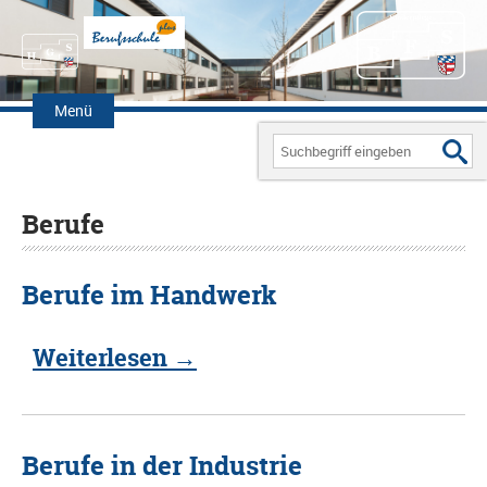
Zum
Inhalt
Menü
springen
Search
for:
Berufe
Berufe im Handwerk
Weiterlesen
→
Berufe in der Industrie