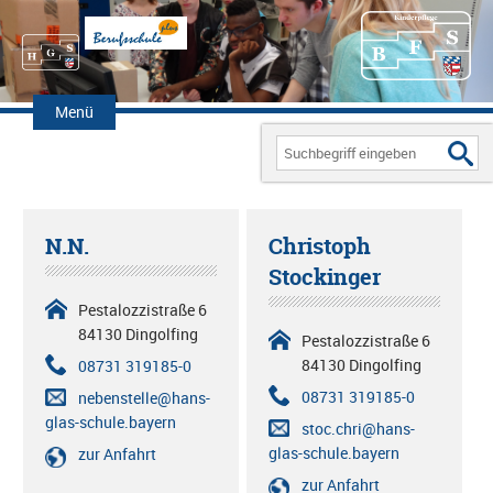
Zum
Inhalt
Menü
springen
Search
for:
N.N.
Christoph
Stockinger
Pestalozzistraße 6
84130 Dingolfing
Pestalozzistraße 6
84130 Dingolfing
08731 319185-0
08731 319185-0
nebenstelle@hans-
glas-schule.bayern
stoc.chri@hans-
glas-schule.bayern
zur Anfahrt
zur Anfahrt