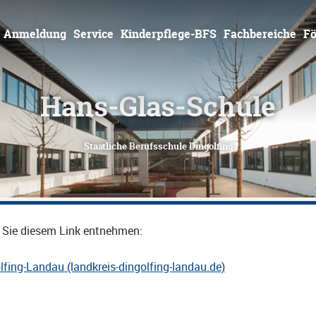
Zum
Inhalt
springen
Anmeldung
Service
Kinderpflege-BFS
Fachbereiche
Fö
Hans-Glas-Schule
Staatliche Berufsschule Dingolfing
 Sie diesem Link entnehmen:
fing-Landau (landkreis-dingolfing-landau.de)