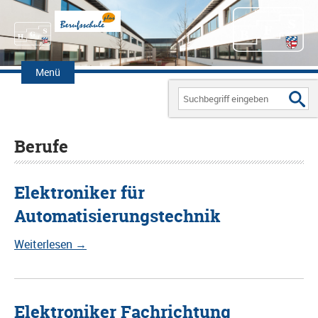
Zum
Inhalt
Menü
springen
Search
for:
Berufe
Elektroniker für
Automatisierungstechnik
Weiterlesen
→
Elektroniker Fachrichtung