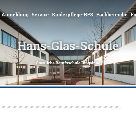
Zum
Inhalt
springen
Anmeldung
Service
Kinderpflege-BFS
Fachbereiche
Fö
Hans-Glas-Schule
Staatliche Berufsschule Dingolfing