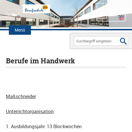
Zum
Inhalt
Menü
springen
Search
for:
Berufe im Handwerk
Maßschneider
Unterrichtorganisation
:
1. Ausbildungsjahr: 13 Blockwochen