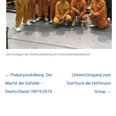
Die Kollegen der Elektroabteilung im Hochsicherheitsbereich.
Beitragsnavigation
←
Plakatausstellung: Die
Unterrichtsgang zum
Macht der Gefühle –
ToolTruck der Hoffmann
Deutschland 19919-2019
Group
→