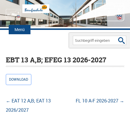
Zum
Inhalt
Menü
springen
Search
for:
EBT 13 A,B; EFEG 13 2026-2027
DOWNLOAD
Beitragsnavigation
←
EAT 12 A,B; EAT 13
FL 10 A-F 2026-2027
→
2026/2027