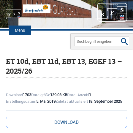
Zum
Inhalt
Menü
springen
Search
for:
ET 10d, EBT 11d, EBT 13, EGEF 13 –
2025/26
Download
1703
Dateigröße
139.03 KB
Datei-Anzahl
1
Erstellungsdatum
5. Mai 2019
Zuletzt aktualisiert
18. September 2025
DOWNLOAD