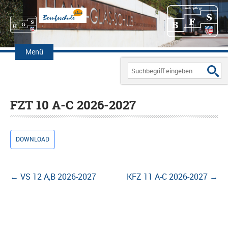
Zum
Inhalt
Menü
springen
Search
for:
FZT 10 A-C 2026-2027
DOWNLOAD
Beitragsnavigation
←
VS 12 A,B 2026-2027
KFZ 11 A-C 2026-2027
→