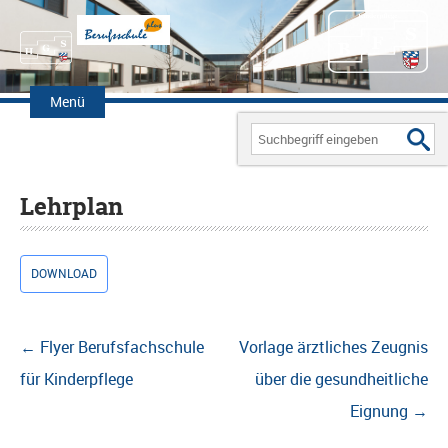
Zum
Inhalt
Menü
springen
Search
for:
Lehrplan
DOWNLOAD
Beitragsnavigation
←
Flyer Berufsfachschule
Vorlage ärztliches Zeugnis
für Kinderpflege
über die gesundheitliche
Eignung
→