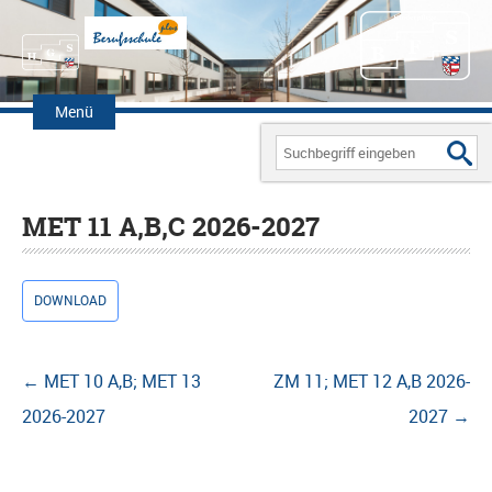
Zum
Inhalt
Menü
springen
Search
for:
MET 11 A,B,C 2026-2027
DOWNLOAD
Beitragsnavigation
←
MET 10 A,B; MET 13
ZM 11; MET 12 A,B 2026-
2026-2027
2027
→