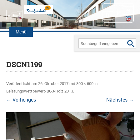
Zum
Inhalt
Menü
springen
Search
for:
DSCN1199
Veröffentlicht am
26. Oktober 2017
mit
800 × 600
in
Leistungswettbewerb BGJ-Holz 2013
.
← Vorheriges
Nächstes →