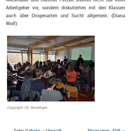
Arbeitgeber vor, sondern diskutierten mit den Klassen
auch über Drogenarten und Sucht allgemein. (Diana
Wolf)
Copyright: Ch. Stockinger
Beitragsnavigation
←
„Zehn Gebote – Umwelt
Programm „EVA –