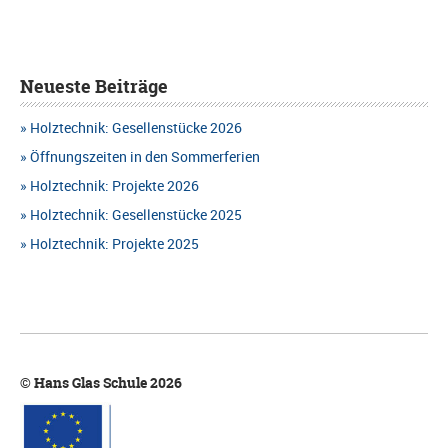
h
t
H
e
a
T
u
l
Neueste Beiträge
E
n
t
Holztechnik: Gesellenstücke 2026
N
d
u
Öffnungszeiten in den Sommerferien
-
A
Holztechnik: Projekte 2026
n
N
n
Holztechnik: Gesellenstücke 2025
g
A
Holztechnik: Projekte 2025
s
e
V
i
n
I
c
G
h
A
© Hans Glas Schule 2026
t
T
e