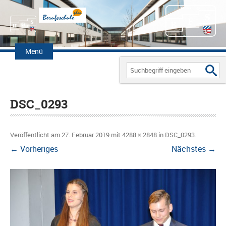
Zum
Inhalt
Menü
springen
Search
for:
DSC_0293
Veröffentlicht am
27. Februar 2019
mit
4288 × 2848
in
DSC_0293
.
← Vorheriges
Nächstes →