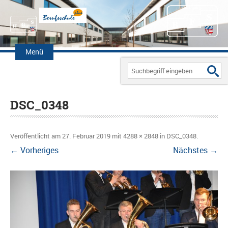
Zum
Inhalt
Menü
springen
Search
for:
DSC_0348
Veröffentlicht am
27. Februar 2019
mit
4288 × 2848
in
DSC_0348
.
← Vorheriges
Nächstes →