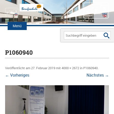
Zum
Inhalt
Menü
springen
Search
for:
P1060940
Veröffentlicht am
27. Februar 2019
mit
4000 × 2672
in
P1060940
.
← Vorheriges
Nächstes →