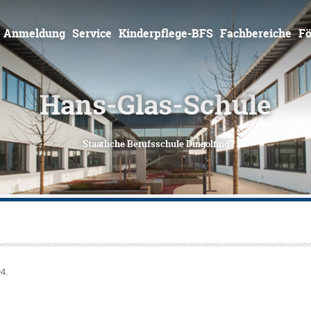
Zum
Inhalt
springen
Anmeldung
Service
Kinderpflege-BFS
Fachbereiche
Fö
94
.