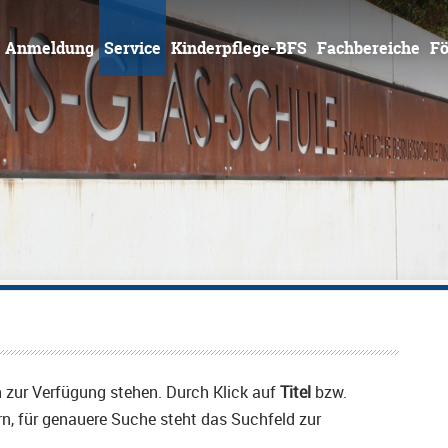
Zum
Inhalt
springen
Anmeldung
Service
Kinderpflege-BFS
Fachbereiche
Fö
en zur Verfügung stehen. Durch Klick auf
Titel
bzw.
rn, für genauere Suche steht das Suchfeld zur