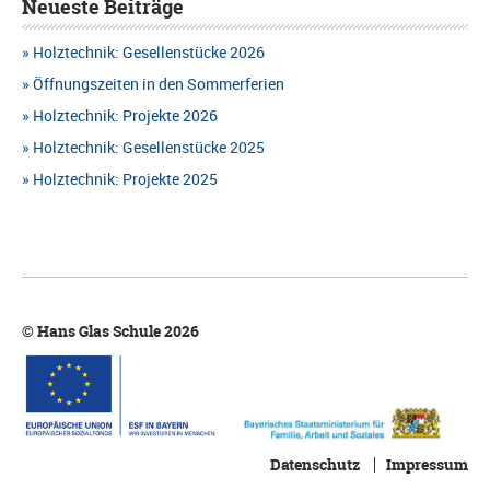
Neueste Beiträge
S
u
Holztechnik: Gesellenstücke 2026
I
c
Öffnungszeiten in den Sommerferien
C
h
Holztechnik: Projekte 2026
H
Holztechnik: Gesellenstücke 2025
e
T
Holztechnik: Projekte 2025
u
E
n
N
d
-
A
N
© Hans Glas Schule 2026
n
A
s
V
i
I
c
Datenschutz
Impressum
G