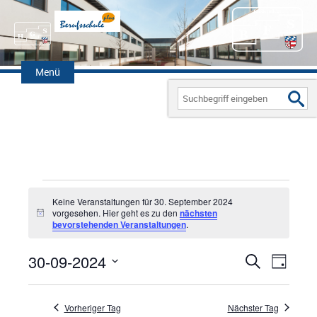
Zum
Inhalt
Menü
springen
Search
for:
Veranstaltungen
Keine Veranstaltungen für 30. September 2024
für
vorgesehen. Hier geht es zu den
nächsten
H
bevorstehenden Veranstaltungen
.
i
30.
n
w
September
30-09-2024
V
S
V
e
T
i
u
2024
D
a
e
E
s
c
g
a
h
Vorheriger Tag
Nächster Tag
r
R