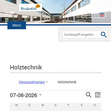
Zum
Inhalt
Menü
springen
Search
for:
Holztechnik
Veranstaltungen
Holztechnik
07-08-2026
V
S
V
M
Veranstaltungen
u
D
o
e
E
M
MONTAG
D
DIENSTAG
M
MITTWOCH
D
DONNERSTAG
F
FREITAG
S
SAMSTAG
c
S
SONNTAG
K
n
a
h