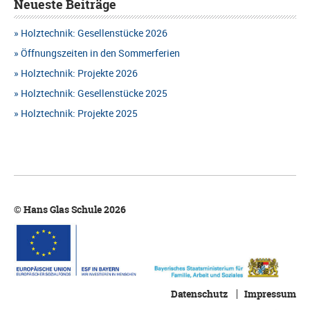
Neueste Beiträge
S
u
Holztechnik: Gesellenstücke 2026
I
c
Öffnungszeiten in den Sommerferien
C
h
Holztechnik: Projekte 2026
H
Holztechnik: Gesellenstücke 2025
e
T
Holztechnik: Projekte 2025
u
E
n
N
d
-
A
N
© Hans Glas Schule 2026
n
A
s
V
i
I
c
Datenschutz
Impressum
G