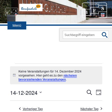
Zum
Inhalt
Menü
springen
Search
for:
Veranstaltungen
Keine Veranstaltungen für 14. Dezember 2024
für
vorgesehen. Hier geht es zu den
nächsten
H
bevorstehenden Veranstaltungen
.
i
14.
n
w
Dezember
14-12-2024
V
S
V
e
T
i
u
2024
D
a
e
E
s
c
g
a
h
Vorheriger Tag
Nächster Tag
r
R