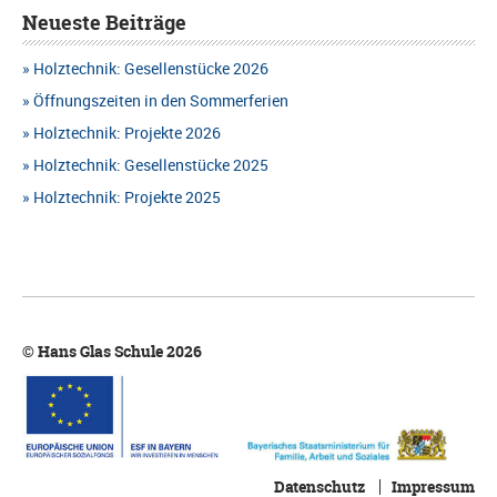
h
t
Neueste Beiträge
H
e
a
T
Holztechnik: Gesellenstücke 2026
u
l
Öffnungszeiten in den Sommerferien
E
n
t
Holztechnik: Projekte 2026
N
d
Holztechnik: Gesellenstücke 2025
u
-
A
Holztechnik: Projekte 2025
n
N
n
g
A
s
e
V
i
n
I
© Hans Glas Schule 2026
c
G
h
A
t
T
e
Datenschutz
Impressum