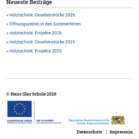
h
Neueste Beiträge
t
H
e
Holztechnik: Gesellenstücke 2026
a
T
u
Öffnungszeiten in den Sommerferien
l
E
Holztechnik: Projekte 2026
n
t
N
Holztechnik: Gesellenstücke 2025
d
u
Holztechnik: Projekte 2025
-
A
n
N
n
g
A
s
e
V
i
n
© Hans Glas Schule 2026
I
c
G
h
A
t
T
e
Datenschutz
Impressum