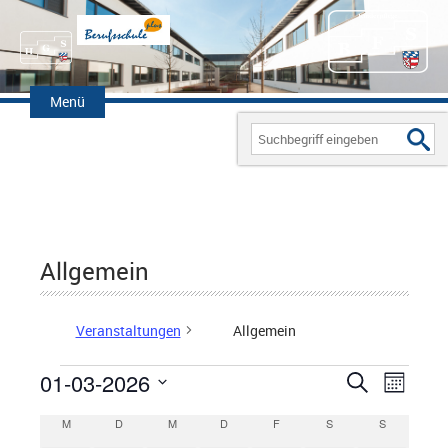
Zum
Inhalt
Menü
springen
Search
for:
Allgemein
Veranstaltungen
Allgemein
01-03-2026
V
S
V
M
Veranstaltungen
u
D
o
e
E
M
MONTAG
D
DIENSTAG
M
MITTWOCH
D
DONNERSTAG
F
FREITAG
S
SAMSTAG
c
S
SONNTAG
K
n
a
h